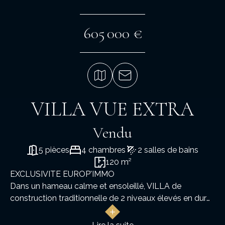
605 000 €
VILLA VUE EXTRA
Vendu
5 pièces
4 chambres
2 salles de bains
120 m²
EXCLUSIVITE EUROP'IMMO
Dans un hameau calme et ensoleillé, VILLA de
construction traditionnelle de 2 niveaux élevés en dur
sur un TERRAIN de 1 000 M2.
Avec: sas et hall d'entrée, placard et accès au grand