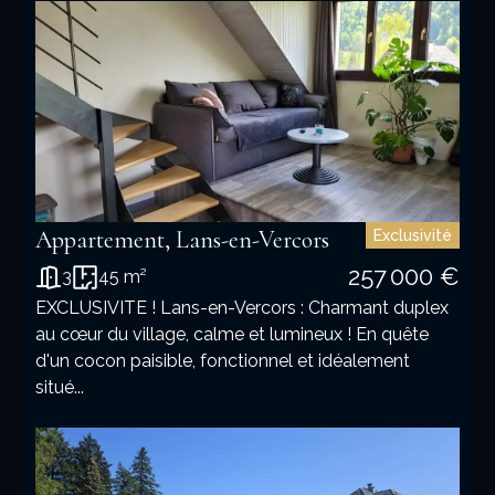
+
−
2
Appartement, Lans-en-Vercors
Exclusivité
257 000 €
3
45 m²
EXCLUSIVITE ! Lans-en-Vercors : Charmant duplex
au cœur du village, calme et lumineux ! En quête
d'un cocon paisible, fonctionnel et idéalement
situé...
4