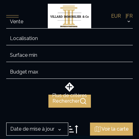
EUR
FR
Vente
Localisation
Plus de critères
Rechercher
Date de mise à jour
Voir la carte