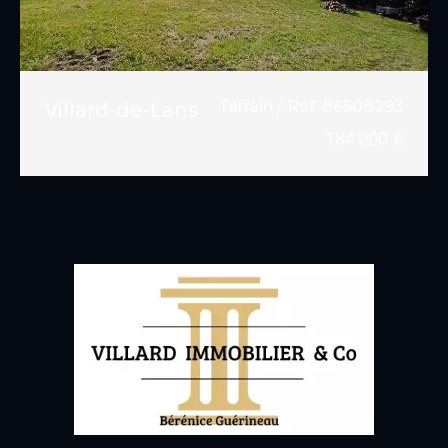
Terrain / Réf. 86508293
Villard-de-Lans
184 000 €