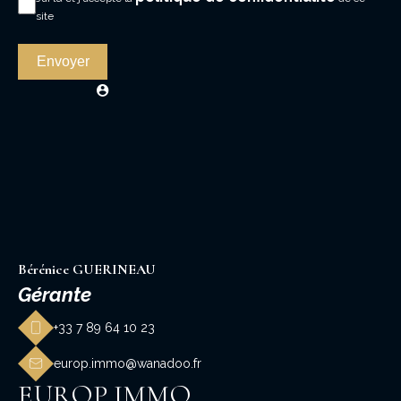
site
Envoyer
Bérénice GUERINEAU
Gérante
+33 7 89 64 10 23
europ.immo@wanadoo.fr
EUROP IMMO