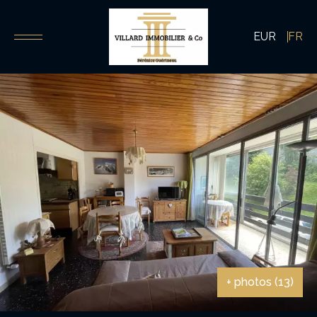
EUR
FR
+ photos (13)