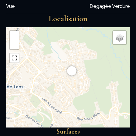
Vue
Dégagée Verdure
Localisation
+
−
Surfaces