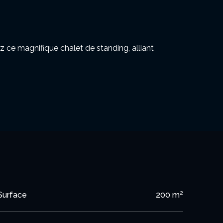
z ce magnifique chalet de standing, alliant
ons soignées, le tout sur un terrain paysagé de 750
on avec cheminée monumentale à insert, offrant
c une vue dégagée et imprenable.
C.
Surface
200 m²