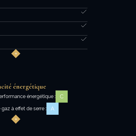
acité énergétique
C
erformance énergétique :
A
gaz à effet de serre :