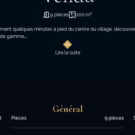
9 pièces
200 m²
lement quelques minutes à pied du centre du village, découvre
t de gamme.
bien se distingue par sa qualité de construction et ses finiti
Lire la suite
omposé d'une salle à manger conviviale et d'un spacieux sal
accès mènent à de vastes terrasses exposées Sud et Est, ave
e à l'italienne, lavabo) et accès direct au jardin.
 privative.
nd dressing, salle d'eau avec douche à l'italienne, lavabo et W
Général
8
Pièces
9 pièces