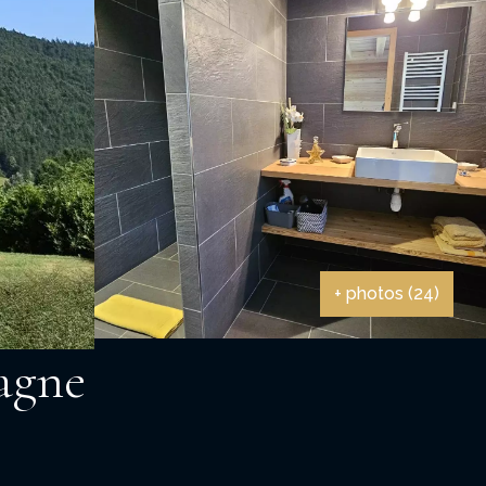
+ photos (24)
agne