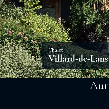
Chalet
Villard-de-Lans
Aut