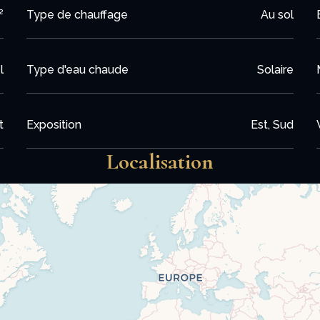
enrobé.
²
Type de chauffage
Au sol
s.
l
Type d'eau chaude
Solaire
re cosy et élégante.
ensoleillement optimal et un cadre verdoyant, ce chalet est l'é
t
Exposition
Est, Sud
Localisation