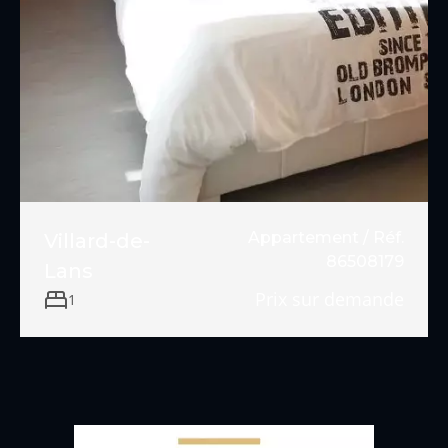
Appartement / Réf.
Villard-de-
86508179
Lans
Prix sur demande
1