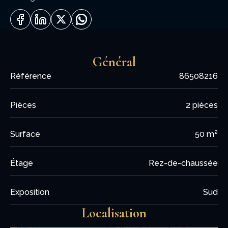
une cuisine ouverte sur salle à manger donnant sur
balcon SUD.
Au calme , avec parking privé + cave.
Tarifs et disponibilités : NOUS CONTACTER.
Général
Référence
86508216
Pièces
2 pièces
Surface
50 m²
Étage
Rez-de-chaussée
Exposition
Sud
Localisation