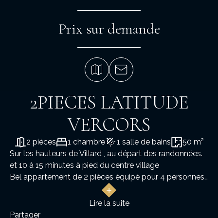
Prix sur demande
2PIECES LATITUDE
VERCORS
2 pièces
1 chambre
1 salle de bains
50 m²
Sur les hauteurs de Villard , au départ des randonnées.
et 10 à 15 minutes à pied du centre village
Bel appartement de 2 pièces équipé pour 4 personnes
Résidence LATITUDE VERCORS
Il comprend une entrée, une grande chambre avec lit
Lire la suite
superposés et lit double, une salle d'eau et wc séparés,
Partager