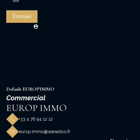
site
Envoyer
Default EUROP'IMMO
Commercial
EUROP IMMO
+33 4 76 94 12 12
europ.immo@wanadoo.fr