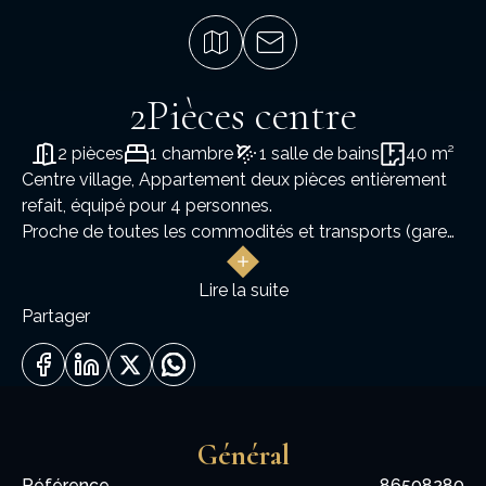
2Pièces centre
2 pièces
1 chambre
1 salle de bains
40 m²
Centre village, Appartement deux pièces entièrement
refait, équipé pour 4 personnes.
Proche de toutes les commodités et transports (gare
routière/navette pour le ski etc)
Il comprend une entrée avec placard, une cuisine
Lire la suite
équipée, salle a manger / séjour donnant sur balcon
Partager
OUEST, une grande chambre (lit double + lit
superposé).
Salle d'eau toilettes.
Tarif et disponibilités : renseignement agence
Général
Référence
86508280