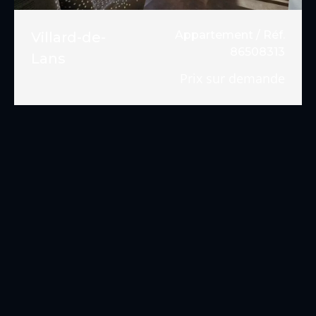
Appartement / Réf.
Villard-de-
86508313
Lans
Prix sur demande