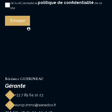
politique de confidentialité
J’ai lu et j'accepte la
de ce
site
Envoyer
Bérénice GUERINEAU
Gérante
+33 7 89 64 10 23
europ.immo@wanadoo.fr