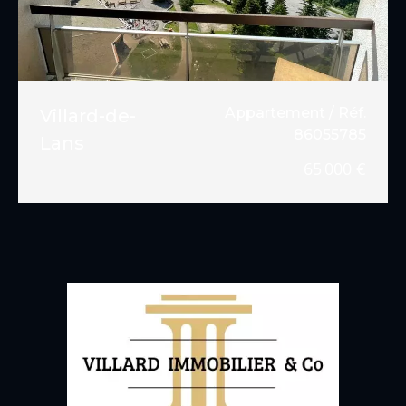
Appartement / Réf.
Villard-de-
86055785
Lans
65 000 €