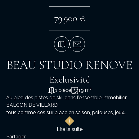
79 900 €
BEAU STUDIO RENOVE
Exclusivité
1 pièce
19 m²
Au pied des pistes de ski, dans l'ensemble immobilier
BALCON DE VILLARD,
tous commerces sur place en saison, pelouses, jeux
d'enfants, et le bourg à 4km avec son animation toute
l'année.
Lire la suite
Dans la résidence GRANDE MOUCHEROLLE un
Partager