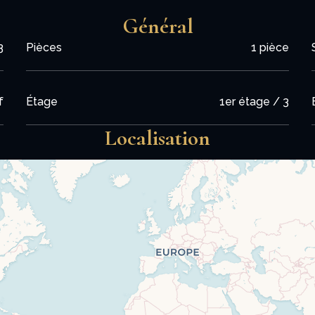
Général
3
Pièces
1 pièce
f
Étage
1er étage / 3
Localisation